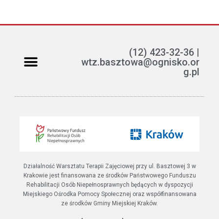
(12) 423-32-36 |
wtz.basztowa@ognisko.or
g.pl
Jak można pomóc?
ETR – teksty łatwe do czytania i rozumienia
Działalność Warsztatu Terapii Zajęciowej przy ul. Basztowej 3 w
Krakowie jest finansowana ze środków Państwowego Funduszu
Rehabilitacji Osób Niepełnosprawnych będących w dyspozycji
Miejskiego Ośrodka Pomocy Społecznej oraz współfinansowana
ze środków Gminy Miejskiej Kraków.