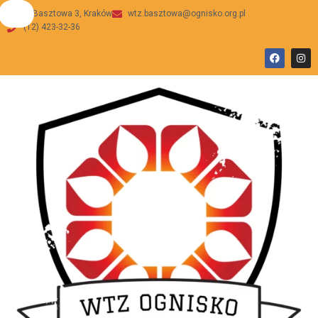
ul Basztowa 3, Kraków
wtz.basztowa@ognisko.org.pl
(12) 423-32-36