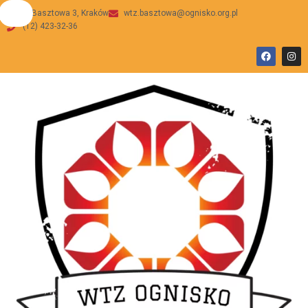
ul Basztowa 3, Kraków
wtz.basztowa@ognisko.org.pl
(12) 423-32-36