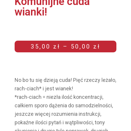
Komunijne cuda
wianki!
35,00
zł
–
50,00
zł
No bo tu się dzieją cuda! Pięć rzeczy leżało,
rach-ciach* i jest wianek!
*rach-ciach = niezła ilość koncentracji,
całkiem sporo dążenia do samodzielności,
jeszcze więcej rozumienia instrukcji,
pokaźne ilości pytań i wątpliwości, tony
skupienia i drugie tyle poprawek, drugich