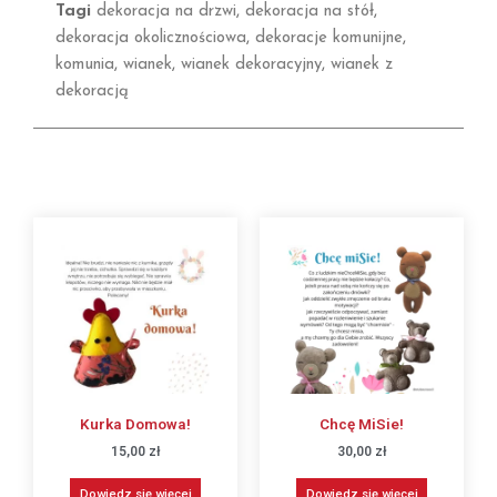
Tagi
dekoracja na drzwi
,
dekoracja na stół
,
dekoracja okolicznościowa
,
dekoracje komunijne
,
komunia
,
wianek
,
wianek dekoracyjny
,
wianek z
dekoracją
Kurka Domowa!
Chcę MiSie!
15,00
zł
30,00
zł
Dowiedz się więcej
Dowiedz się więcej