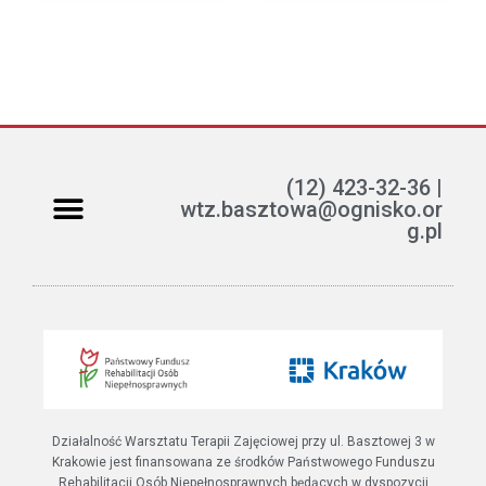
(12) 423-32-36 |
wtz.basztowa@ognisko.or
g.pl
Jak można pomóc?
ETR – teksty łatwe do czytania i rozumienia
Działalność Warsztatu Terapii Zajęciowej przy ul. Basztowej 3 w
Krakowie jest finansowana ze środków Państwowego Funduszu
Rehabilitacji Osób Niepełnosprawnych będących w dyspozycji