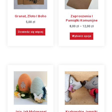
Granat, Złoto I Boho
Zaproszenia I
Pamiątki Komunijne
5,00
zł
8,00
zł
–
12,00
zł
Dowiedz się więcej
Wybierz opcje
Jaja Jak Malowane!
Krakowskie Jamniki