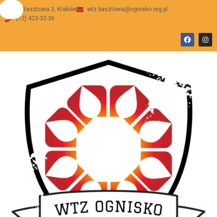
ul Basztowa 3, Kraków
wtz.basztowa@ognisko.org.pl
(12) 423-32-36