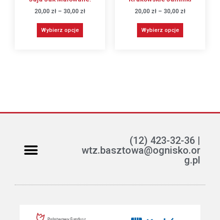
20,00
zł
–
30,00
zł
20,00
zł
–
30,00
zł
Wybierz opcje
Wybierz opcje
(12) 423-32-36 |
wtz.basztowa@ognisko.or
g.pl
Jak można pomóc?
ETR – teksty łatwe do czytania i rozumienia