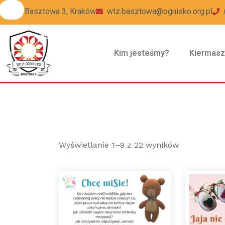
ul Basztowa 3, Kraków
wtz.basztowa@ognisko.org.pl
Kim jesteśmy?
Kiermas
Wyświetlanie 1–9 z 22 wyników