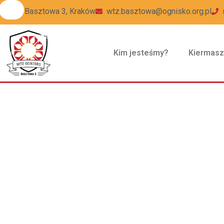
ul Basztowa 3, Kraków
wtz.basztowa@ognisko.org.pl
Kim jesteśmy?
Kiermas