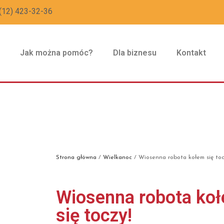
(12) 423-32-36
z
Jak można pomóc?
Dla biznesu
Kontakt
Strona główna
/
Wielkanoc
/ Wiosenna robota kołem się toc
Wiosenna robota ko
się toczy!