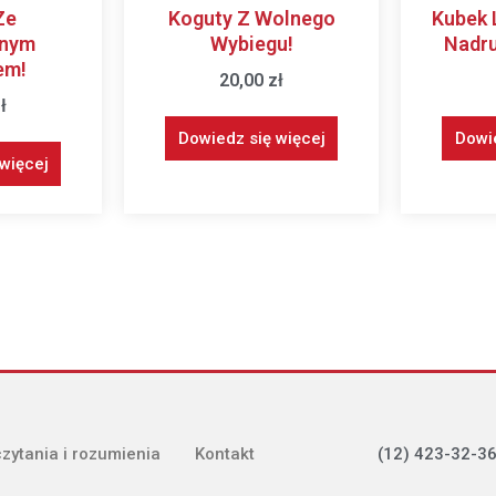
Ze
Koguty Z Wolnego
Kubek 
znym
Wybiegu!
Nadru
em!
20,00
zł
ł
Dowiedz się więcej
Dowie
więcej
(12) 423-32-36
czytania i rozumienia
Kontakt