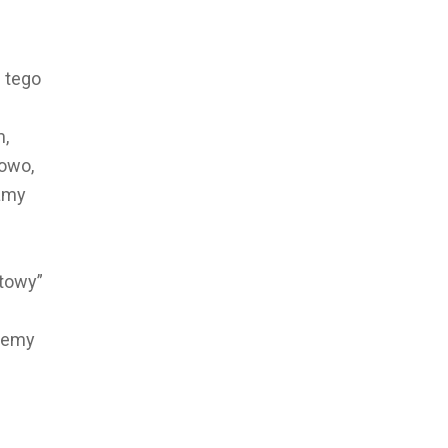
d tego
m,
lowo,
damy
etowy”
ujemy