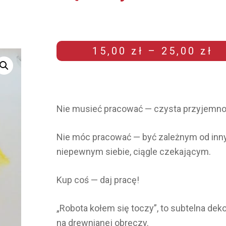
15,00
zł
–
25,00
zł
Nie musieć pracować — czysta przyjemno
Nie móc pracować — być zależnym od inn
niepewnym siebie, ciągle czekającym.
Kup coś — daj pracę!
„Robota kołem się toczy”, to subtelna dek
na drewnianej obręczy.