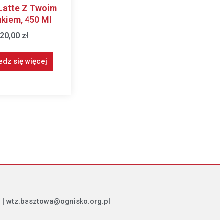
Latte Z Twoim
kiem, 450 Ml
20,00
zł
dz się więcej
 | wtz.basztowa@ognisko.org.pl