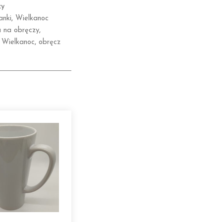
zy
anki
,
Wielkanoc
a na obręczy
,
 Wielkanoc
,
obręcz