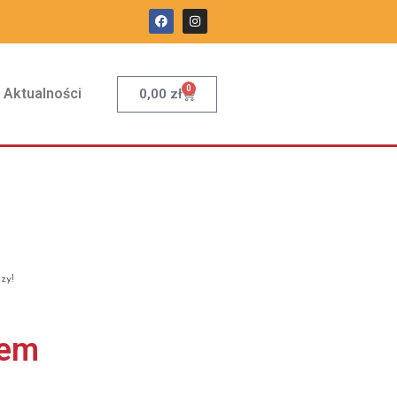
0
Aktualności
0,00
zł
zy!
łem