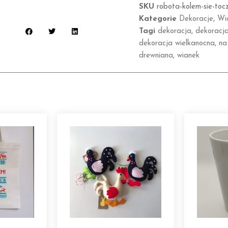
SKU
robota-kolem-sie-toc
Kategorie
Dekoracje
,
Wi
Tagi
dekoracja
,
dekoracj
dekoracja wielkanocna
,
na
drewniana
,
wianek