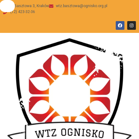
ul Basztowa 3, Kraków
wtz.basztowa@ognisko.org.pl
(12) 423-32-36