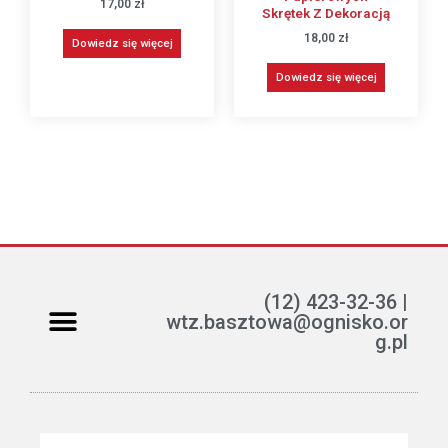
17,00
zł
Skrętek Z Dekoracją
18,00
zł
Dowiedz się więcej
Dowiedz się więcej
(12) 423-32-36 |
wtz.basztowa@ognisko.or
g.pl
Jak można pomóc?
ETR – teksty łatwe do czytania i rozumienia