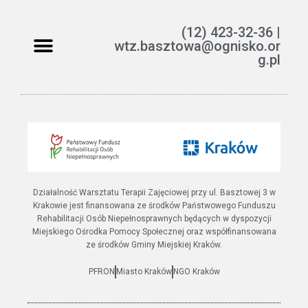
(12) 423-32-36 |
wtz.basztowa@ognisko.or
g.pl
Jak można pomóc?
ETR – teksty łatwe do czytania i rozumienia
Działalność Warsztatu Terapii Zajęciowej przy ul. Basztowej 3 w
Krakowie jest finansowana ze środków Państwowego Funduszu
Rehabilitacji Osób Niepełnosprawnych będących w dyspozycji
Miejskiego Ośrodka Pomocy Społecznej oraz współfinansowana
ze środków Gminy Miejskiej Kraków.
PFRON
Miasto Kraków
NGO Kraków