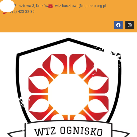
ul Basztowa 3, Kraków
wtz.basztowa@ognisko.org.pl
(12) 423-32-36