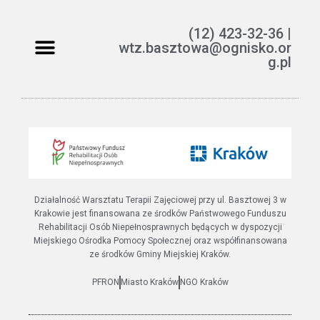
(12) 423-32-36 |
wtz.basztowa@ognisko.or
g.pl
Jak można pomóc?
ETR – teksty łatwe do czytania i rozumienia
Działalność Warsztatu Terapii Zajęciowej przy ul. Basztowej 3 w
Krakowie jest finansowana ze środków Państwowego Funduszu
Rehabilitacji Osób Niepełnosprawnych będących w dyspozycji
Miejskiego Ośrodka Pomocy Społecznej oraz współfinansowana
ze środków Gminy Miejskiej Kraków.
PFRON
Miasto Kraków
NGO Kraków