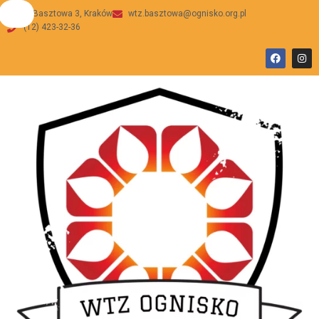
ul Basztowa 3, Kraków
wtz.basztowa@ognisko.org.pl
(12) 423-32-36