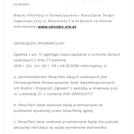
osobami.
Więcej informacji o Stowarzyszeniu i Warsztacie Terapii
Zajęciowej przy ul. Basztowej 3 w Krakowie na stronie
internetowej
www.ognisko.org.pl
.
OBOWIĄZEK INFORMACYJNY
Zgodnie z art. 13 ogólnego rozporządzenia o ochronie danych
osobowych z dnia 27 kwietnia
2016 r. (Dz. Urz. UE L 119 z 04.05.2016) informujemy, iż:
a. administratorem Pana/Pani danych osobowych jest
Chrześcijańskie Stowarzyszenie Osób Niepełnosprawnych,
Ich Rodzin i Przyjaciół „Ognisko” z siedzibą w Krakowie przy
ul. Lubelskiej 21, o numerze KRS 0000122277;
b. Pana/Pani dane osobowe będą przetwarzane na
podstawie wyrażonej przez Pana/Panią zgody;
c. Pana/Pani dane osobowe przetwarzane będą dla potrzeb
aktualnej rekrutacji na wyżej wymienione stanowisko;