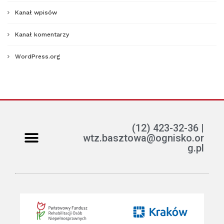
Kanał wpisów
Kanał komentarzy
WordPress.org
(12) 423-32-36 |
wtz.basztowa@ognisko.or
g.pl
Jak można pomóc?
ETR – teksty łatwe do czytania i rozumienia