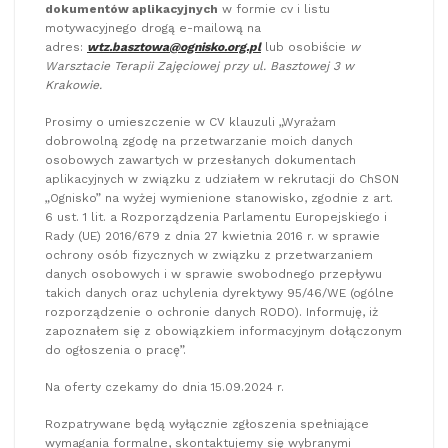
dokumentów aplikacyjnych
w formie cv i listu
motywacyjnego drogą e-mailową na
adres:
wtz.basztowa@ognisko.org.pl
lub osobiście
w
Warsztacie Terapii Zajęciowej przy ul. Basztowej 3 w
Krakowie.
Prosimy o umieszczenie w CV klauzuli „Wyrażam
dobrowolną zgodę na przetwarzanie moich danych
osobowych zawartych w przesłanych dokumentach
aplikacyjnych w związku z udziałem w rekrutacji do ChSON
„Ognisko” na wyżej wymienione stanowisko, zgodnie z art.
6 ust. 1 lit. a Rozporządzenia Parlamentu Europejskiego i
Rady (UE) 2016/679 z dnia 27 kwietnia 2016 r. w sprawie
ochrony osób fizycznych w związku z przetwarzaniem
danych osobowych i w sprawie swobodnego przepływu
takich danych oraz uchylenia dyrektywy 95/46/WE (ogólne
rozporządzenie o ochronie danych RODO). Informuję, iż
zapoznałem się z obowiązkiem informacyjnym dołączonym
do ogłoszenia o pracę”.
Na oferty czekamy do dnia 15.09.2024 r.
Rozpatrywane będą wyłącznie zgłoszenia spełniające
wymagania formalne, skontaktujemy się wybranymi