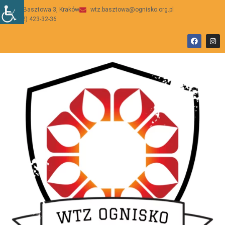
ul Basztowa 3, Kraków
wtz.basztowa@ognisko.org.pl
(12) 423-32-36