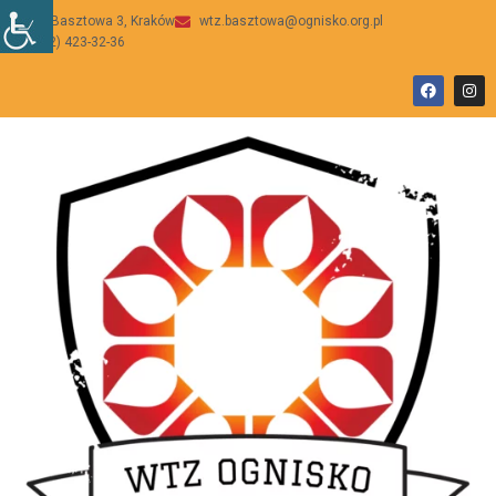
ul Basztowa 3, Kraków
wtz.basztowa@ognisko.org.pl
(12) 423-32-36