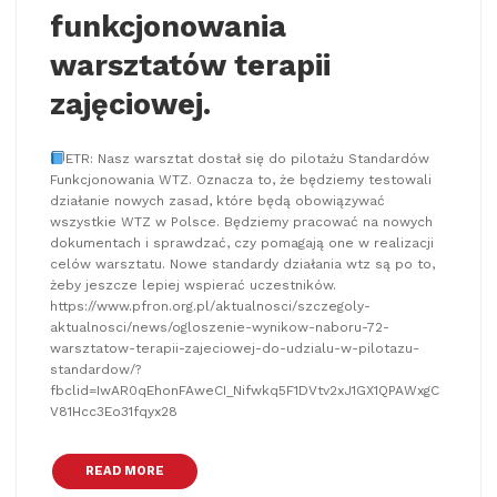
funkcjonowania
warsztatów terapii
zajęciowej.
ETR: Nasz warsztat dostał się do pilotażu Standardów
Funkcjonowania WTZ. Oznacza to, że będziemy testowali
działanie nowych zasad, które będą obowiązywać
wszystkie WTZ w Polsce. Będziemy pracować na nowych
dokumentach i sprawdzać, czy pomagają one w realizacji
celów warsztatu. Nowe standardy działania wtz są po to,
żeby jeszcze lepiej wspierać uczestników.
https://www.pfron.org.pl/aktualnosci/szczegoly-
aktualnosci/news/ogloszenie-wynikow-naboru-72-
warsztatow-terapii-zajeciowej-do-udzialu-w-pilotazu-
standardow/?
fbclid=IwAR0qEhonFAweCI_Nifwkq5F1DVtv2xJ1GX1QPAWxgC
V81Hcc3Eo31fqyx28
READ MORE