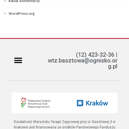
Kanał komentarzy
WordPress.org
(12) 423-32-36 |
wtz.basztowa@ognisko.or
g.pl
Jak można pomóc?
ETR – teksty łatwe do czytania i rozumienia
Działalność Warsztatu Terapii Zajęciowej przy ul. Basztowej 3 w
Krakowie jest finansowana ze środków Państwowego Funduszu