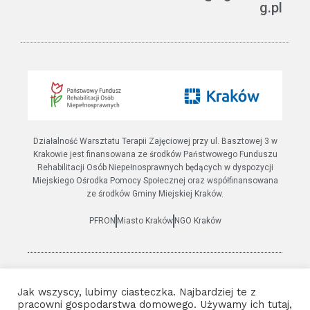
g.pl
Jak można pomóc?
ETR – teksty łatwe do czytania i rozumienia
Działalność Warsztatu Terapii Zajęciowej przy ul. Basztowej 3 w
Krakowie jest finansowana ze środków Państwowego Funduszu
Rehabilitacji Osób Niepełnosprawnych będących w dyspozycji
Miejskiego Ośrodka Pomocy Społecznej oraz współfinansowana
ze środków Gminy Miejskiej Kraków.
PFRON
Miasto Kraków
NGO Kraków
© 2021 Wszystkie prawa zastrzeżone | Warsztat terapii
Jak wszyscy, lubimy ciasteczka. Najbardziej te z
zajęciowej Basztowa 3
pracowni gospodarstwa domowego. Używamy ich tutaj,
Polityka prywatności
|
Deklaracja dostępności