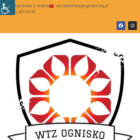
ul Basztowa 3, Kraków
wtz.basztowa@ognisko.org.pl
(12) 423-32-36