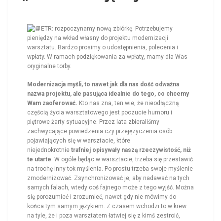
ETR: rozpoczynamy nową zbiórkę. Potrzebujemy
pieniędzy na wkład własny do projektu modernizacji
warsztatu. Bardzo prosimy o udostępnienia, polecenia i
wpłaty. W ramach podziękowania za wpłaty, mamy dla Was
oryginalne torby.
Modernizacja myśli, to nawet jak dla nas dość odważna
nazwa projektu, ale pasująca idealnie do tego, co chcemy
Wam zaoferować.
Kto nas zna, ten wie, że nieodłączną
częścią życia warsztatowego jest poczucie humoru i
piętrowe żarty sytuacyjne. Przez lata zbieraliśmy
zachwycające powiedzenia czy przejęzyczenia osób
pojawiających się w warsztacie, które
niejednokrotnie
trafniej opisywały naszą rzeczywistość, niż
te utarte
. W ogóle będąc w warsztacie, trzeba się przestawić
na trochę inny tok myślenia. Po prostu trzeba swoje myślenie
zmodernizować. Zsynchronizować je, aby nadawać na tych
samych falach, wtedy coś fajnego może z tego wyjść. Można
się porozumieć i zrozumieć, nawet gdy nie mówimy do
końca tym samym językiem. Z czasem wchodzi to w krew
na tyle, że i poza warsztatem łatwiej się z kimś zestroić,