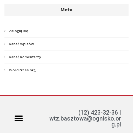
Meta
Zaloguj się
Kanał wpisów
Kanał komentarzy
WordPress.org
(12) 423-32-36 |
wtz.basztowa@ognisko.or
g.pl
Jak można pomóc?
ETR – teksty łatwe do czytania i rozumienia