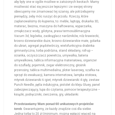
aby były one w ogóle możliwe w założonych kwotach. Mamy
możliwość stać się jeszcze lepszymi i ze swojej strony
obiecujemy nie zmarnować tej szansy, ale potrzebujemy
pieniędzy, żeby móc ruszyć do przodu. Rzeczy, które
zaplanowaliśmy do kupienia, to: meble, laptopy, drukarka 3D,
materac, bieżnia, maszyna do haftowania, wyparzarka,
zmiękczacz wody, gilotyna, prasa termosublimacyjna
Vacum 3d, bigówka, zaokrąglacz naróżników, nóż krawiecki,
krosno dziewiarskie duże, krosno dziewiarskie małe, golarka
do ubrań, agregat prądotwórczy, wielofunkcyjna drabinka
gimnastyczna, torba podróżna, stand składany, roll-up –
ścianka, oczyszczacz powietrza, umywalka, bateria
umywalkowa, tablica informacyjna materiałowa, organizer
do szuflady, pojemnik, zegar elektroniczny, głośnik
przenośny, tablica multimedialna, ploter laserowy, szafka na
sprzęt do ewakuacji, kamera internetowa, lampka stołowa,
młynek dziewiarski 6 igieł, młynek dziewiarski 4 igły, zestaw
Punch Needle, pętla indukcyjna, pistolet do kleju Gluey, panel
zabezpieczający, lupa do czytania, pomoce terapeutyczne –
książki, podręczniki, ćwiczenia, gry, układanki.
Przedstawiamy Wam ponad 60 unikatowych projektów
toreb
. Gwarantujemy, że każdy znajdzie coś dla siebie.
Jedna torba to 20 zł (minimum, można wpłacić więcej) na