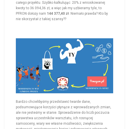
całego projektu. Szybko kalkulując: 20% z wnioskowanej
kwoty to 36 094,36 zł, a więc jak my uzbieramy tyle, to
PFRON dołoży nam
144 377,40 zł
. Niemało prawda? Kto by
nie skorzystał z takiej szansy??
Bardzo chcielibyśmy przedstawić twarde dane,
podsumowujące korzyści płynące z wprowadzanych zmian,
ale nie jesteśmy w stanie. Sprowadzenie do liczb poczucia
sprawstwa uczestników warsztatu, ich rosnącej
samooceny, wiary we własne możliwości, zwiększenia
motywacji, przełamywania barier i pokonywania własnych