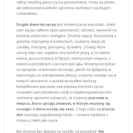
odkryć wspólną płaszczyznę porozumienia, mniej się dziwić,
ale jednocześnie potrafić ogromnie zachwycić się drugim
człowiekiem.
Drugim dnem tej nazwy
jest modernizacja warsztatu. Udało
nam się już całkiem sporo pozmieniać, odnowić, wymienić na
bardziej użyteczne i dostępne. Chcemy więcej. Korzystamy z
grantów, startujemy w konkursach, szukamy okazji do
zarobku, marzymy, planujemy, działamy. Zmiany, które
zaszły dały nam zupełnie inny komfort pracy, a co równie
ważne, poczucie pracy w fajnym, estetycznym miejscu, z
wieloma potrzebnymi rzeczami pod ręką. Możemy korzystać
ze sprzętów i materiałów do terapii, jakich nie bylibyśmy w
stanie kupić ze standardowej dotacji, możemy rozwijać się w
nowych obszarach, a przede wszystkim bardziej
kompleksowo pracować nad poprawą komfortu życia i
rozwojem samodzielności osób z niepełnosprawnościami.
Jesteśmy ogromnie wdzięczni, że możemy
pracować w
miejscu, które sprzyja zmianom, w którym możemy się
rozwijać i o które troska, ma sens
. Z tego rodzi się
trzecie
dno
naszego zagadkowego tytułu — zmiana myślenia o
miejscu, takim jak nasze.
Nie chcemy być skazani na resztki, na proszenie.
Nie