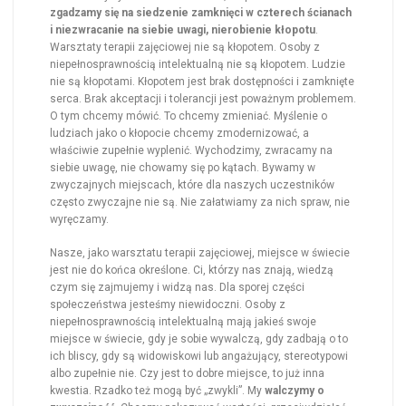
zgadzamy się na siedzenie zamknięci w czterech ścianach
i niezwracanie na siebie uwagi, nierobienie kłopotu
.
Warsztaty terapii zajęciowej nie są kłopotem. Osoby z
niepełnosprawnością intelektualną nie są kłopotem. Ludzie
nie są kłopotami. Kłopotem jest brak dostępności i zamknięte
serca. Brak akceptacji i tolerancji jest poważnym problemem.
O tym chcemy mówić. To chcemy zmieniać. Myślenie o
ludziach jako o kłopocie chcemy zmodernizować, a
właściwie zupełnie wyplenić. Wychodzimy, zwracamy na
siebie uwagę, nie chowamy się po kątach. Bywamy w
zwyczajnych miejscach, które dla naszych uczestników
często zwyczajne nie są. Nie załatwiamy za nich spraw, nie
wyręczamy.
Nasze, jako warsztatu terapii zajęciowej, miejsce w świecie
jest nie do końca określone. Ci, którzy nas znają, wiedzą
czym się zajmujemy i widzą nas. Dla sporej części
społeczeństwa jesteśmy niewidoczni. Osoby z
niepełnosprawnością intelektualną mają jakieś swoje
miejsce w świecie, gdy je sobie wywalczą, gdy zadbają o to
ich bliscy, gdy są widowiskowi lub angażujący, stereotypowi
albo zupełnie nie. Czy jest to dobre miejsce, to już inna
kwestia. Rzadko też mogą być „zwykli”. My
walczymy o