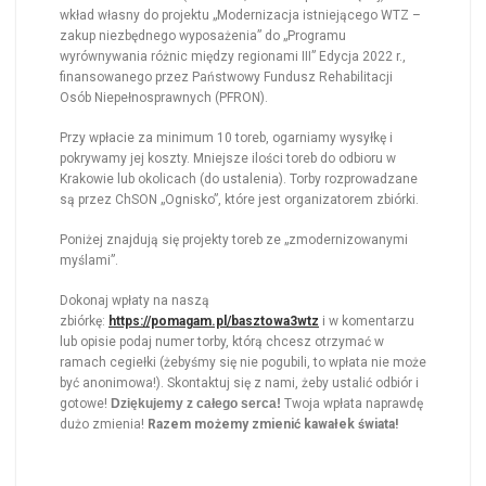
wkład własny do projektu „Modernizacja istniejącego WTZ –
zakup niezbędnego wyposażenia” do „Programu
wyrównywania różnic między regionami III” Edycja 2022 r.,
finansowanego przez Państwowy Fundusz Rehabilitacji
Osób Niepełnosprawnych (PFRON).
Przy wpłacie za minimum 10 toreb, ogarniamy wysyłkę i
pokrywamy jej koszty. Mniejsze ilości toreb do odbioru w
Krakowie lub okolicach (do ustalenia). Torby rozprowadzane
są przez ChSON „Ognisko”, które jest organizatorem zbiórki.
Poniżej znajdują się projekty toreb ze „zmodernizowanymi
myślami”.
Dokonaj wpłaty na naszą
zbiórkę:
https://pomagam.pl/basztowa3wtz
i w komentarzu
lub opisie podaj numer torby, którą chcesz otrzymać w
ramach cegiełki (żebyśmy się nie pogubili, to wpłata nie może
być anonimowa!). Skontaktuj się z nami, żeby ustalić odbiór i
gotowe!
Dziękujemy z całego serca!
Twoja wpłata naprawdę
dużo zmienia!
Razem możemy zmienić kawałek świata!