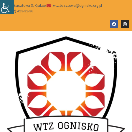
ul Basztowa 3, Kraków
wtz.basztowa@ognisko.org.pl
(12) 423-32-36