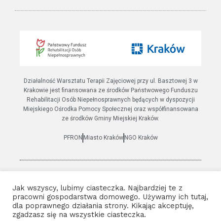
Działalność Warsztatu Terapii Zajęciowej przy ul. Basztowej 3 w
Krakowie jest finansowana ze środków Państwowego Funduszu
Rehabilitacji Osób Niepełnosprawnych będących w dyspozycji
Miejskiego Ośrodka Pomocy Społecznej oraz współfinansowana
ze środków Gminy Miejskiej Kraków.
PFRON
Miasto Kraków
NGO Kraków
© 2021 Wszystkie prawa zastrzeżone | Warsztat terapii
Jak wszyscy, lubimy ciasteczka. Najbardziej te z
zajęciowej Basztowa 3
pracowni gospodarstwa domowego. Używamy ich tutaj,
Polityka prywatności
|
Deklaracja dostępności
dla poprawnego działania strony. Kikając akceptuję,
zgadzasz się na wszystkie ciasteczka.