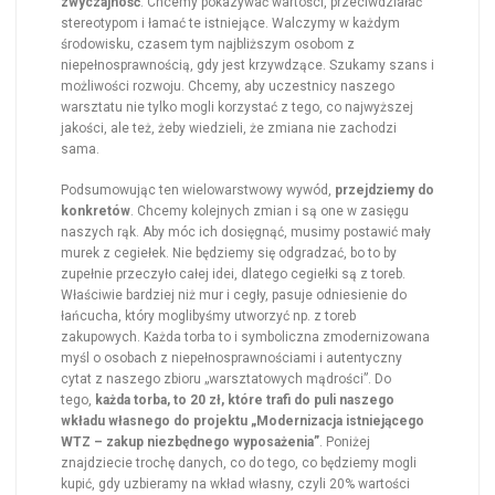
zwyczajność
. Chcemy pokazywać wartości, przeciwdziałać
stereotypom i łamać te istniejące. Walczymy w każdym
środowisku, czasem tym najbliższym osobom z
niepełnosprawnością, gdy jest krzywdzące. Szukamy szans i
możliwości rozwoju. Chcemy, aby uczestnicy naszego
warsztatu nie tylko mogli korzystać z tego, co najwyższej
jakości, ale też, żeby wiedzieli, że zmiana nie zachodzi
sama.
Podsumowując ten wielowarstwowy wywód,
przejdziemy do
konkretów
. Chcemy kolejnych zmian i są one w zasięgu
naszych rąk. Aby móc ich dosięgnąć, musimy postawić mały
murek z cegiełek. Nie będziemy się odgradzać, bo to by
zupełnie przeczyło całej idei, dlatego cegiełki są z toreb.
Właściwie bardziej niż mur i cegły, pasuje odniesienie do
łańcucha, który moglibyśmy utworzyć np. z toreb
zakupowych. Każda torba to i symboliczna zmodernizowana
myśl o osobach z niepełnosprawnościami i autentyczny
cytat z naszego zbioru „warsztatowych mądrości”. Do
tego,
każda torba, to 20 zł, które trafi do puli naszego
wkładu własnego do projektu „Modernizacja istniejącego
WTZ – zakup niezbędnego wyposażenia”
. Poniżej
znajdziecie trochę danych, co do tego, co będziemy mogli
kupić, gdy uzbieramy na wkład własny, czyli 20% wartości