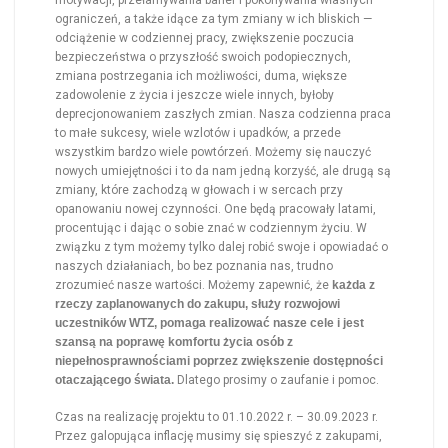
ograniczeń, a także idące za tym zmiany w ich bliskich —
odciążenie w codziennej pracy, zwiększenie poczucia
bezpieczeństwa o przyszłość swoich podopiecznych,
zmiana postrzegania ich możliwości, duma, większe
zadowolenie z życia i jeszcze wiele innych, byłoby
deprecjonowaniem zaszłych zmian. Nasza codzienna praca
to małe sukcesy, wiele wzlotów i upadków, a przede
wszystkim bardzo wiele powtórzeń. Możemy się nauczyć
nowych umiejętności i to da nam jedną korzyść, ale drugą są
zmiany, które zachodzą w głowach i w sercach przy
opanowaniu nowej czynności. One będą pracowały latami,
procentując i dając o sobie znać w codziennym życiu. W
związku z tym możemy tylko dalej robić swoje i opowiadać o
naszych działaniach, bo bez poznania nas, trudno
zrozumieć nasze wartości. Możemy zapewnić, że
każda z
rzeczy zaplanowanych do zakupu, służy rozwojowi
uczestników WTZ, pomaga realizować nasze cele i jest
szansą na poprawę komfortu życia osób z
niepełnosprawnościami poprzez zwiększenie dostępności
otaczającego świata.
Dlatego prosimy o zaufanie i pomoc.
Czas na realizację projektu to 01.10.2022 r. – 30.09.2023 r.
Przez galopująca inflację musimy się spieszyć z zakupami,