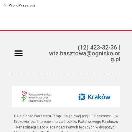
WordPress.org
(12) 423-32-36 |
wtz.basztowa@ognisko.or
g.pl
Jak można pomóc?
ETR – teksty łatwe do czytania i rozumienia
Działalność Warsztatu Terapii Zajęciowej przy ul. Basztowej 3 w
Krakowie jest finansowana ze środków Państwowego Funduszu
Rehabilitacji Osób Niepełnosprawnych będących w dyspozycji