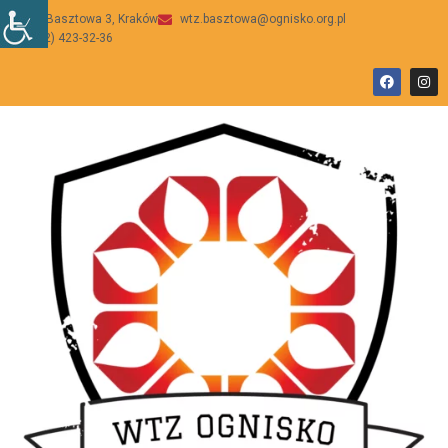
ul Basztowa 3, Kraków
wtz.basztowa@ognisko.org.pl
(12) 423-32-36