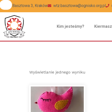
ul Basztowa 3, Kraków
wtz.basztowa@ognisko.org.pl
Kim jesteśmy?
Kiermas
Wyświetlanie jednego wyniku