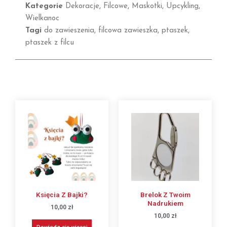
Kategorie
Dekoracje
,
Filcowe
,
Maskotki
,
Upcykling
,
Wielkanoc
Tagi
do zawieszenia
,
filcowa zawieszka
,
ptaszek
,
ptaszek z filcu
Księcia Z Bajki?
Brelok Z Twoim
Nadrukiem
10,00
zł
10,00
zł
Dowiedz się więcej