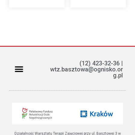
(12) 423-32-36 |
wtz.basztowa@ognisko.or
g.pl
Jak można pomóc?
ETR – teksty łatwe do czytania i rozumienia
Działalność Warsztatu Terapii Zajęciowej przy ul. Basztowej 3 w