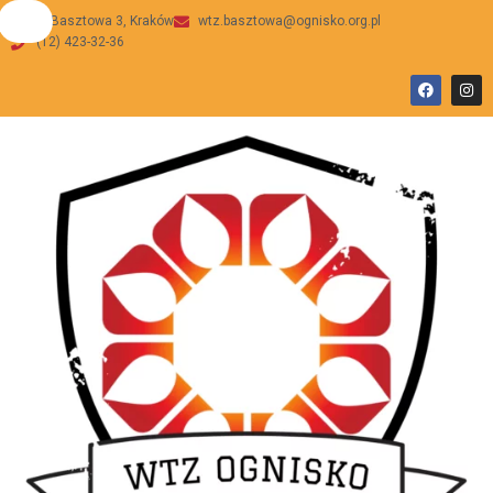
ul Basztowa 3, Kraków
wtz.basztowa@ognisko.org.pl
(12) 423-32-36