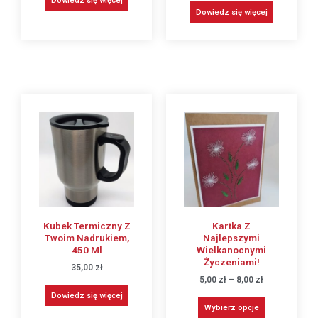
Dowiedz się więcej
Kubek Termiczny Z
Kartka Z
Twoim Nadrukiem,
Najlepszymi
450 Ml
Wielkanocnymi
Życzeniami!
35,00
zł
5,00
zł
–
8,00
zł
Dowiedz się więcej
Wybierz opcje