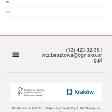
(12) 423-32-36 |
wtz.basztowa@ognisko.or
g.pl
Jak można pomóc?
ETR – teksty łatwe do czytania i rozumienia
Działalność Warsztatu Terapii Zajęciowej przy ul. Basztowej 3 w