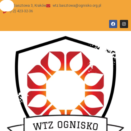
ul Basztowa 3, Kraków
wtz.basztowa@ognisko.org.pl
(12) 423-32-36