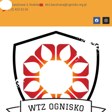
ul Basztowa 3, Kraków
wtz.basztowa@ognisko.org.pl
(12) 423-32-36