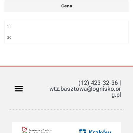
Cena
(12) 423-32-36 |
wtz.basztowa@ognisko.or
g.pl
Jak można pomóc?
ETR – teksty łatwe do czytania i rozumienia