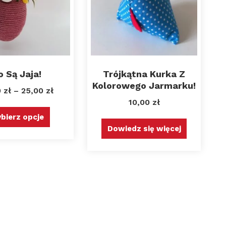
o Są Jaja!
Trójkątna Kurka Z
Kolorowego Jarmarku!
0
zł
–
25,00
zł
10,00
zł
bierz opcje
Dowiedz się więcej