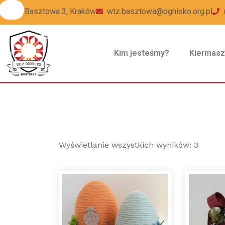
ul Basztowa 3, Kraków
wtz.basztowa@ognisko.org.pl
Kim jesteśmy?
Kiermas
Wyświetlanie wszystkich wyników: 3