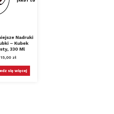
niejsze Nadruki
ubki – Kubek
sty, 330 Ml
15,00
zł
edz się więcej