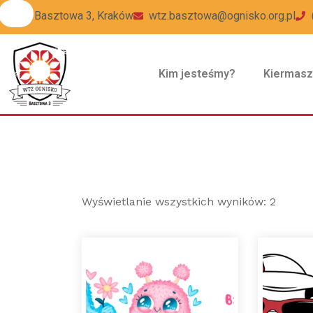
ul Basztowa 3, Kraków
wtz.basztowa@ognisko.org.pl
Kim jesteśmy?
Kiermas
Wyświetlanie wszystkich wyników: 2