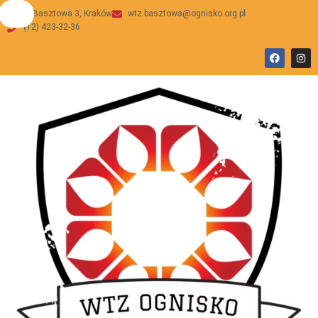
ul Basztowa 3, Kraków
wtz.basztowa@ognisko.org.pl
(12) 423-32-36