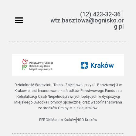
(12) 423-32-36 |
wtz.basztowa@ognisko.or
g.pl
Jak można pomóc?
ETR – teksty łatwe do czytania i rozumienia
Działalność Warsztatu Terapii Zajęciowej przy ul. Basztowej 3 w
Krakowie jest finansowana ze środków Państwowego Funduszu
Rehabilitacji Osób Niepełnosprawnych będących w dyspozycji
Miejskiego Ośrodka Pomocy Społecznej oraz współfinansowana
ze środków Gminy Miejskiej Kraków.
PFRON
Miasto Kraków
NGO Kraków