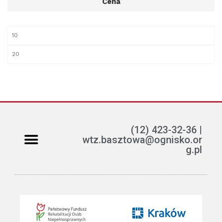
Cena
(12) 423-32-36 |
wtz.basztowa@ognisko.or
g.pl
Jak można pomóc?
ETR – teksty łatwe do czytania i rozumienia