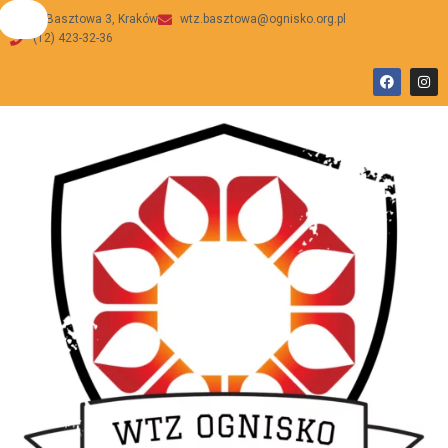
ul Basztowa 3, Kraków
wtz.basztowa@ognisko.org.pl
(12) 423-32-36