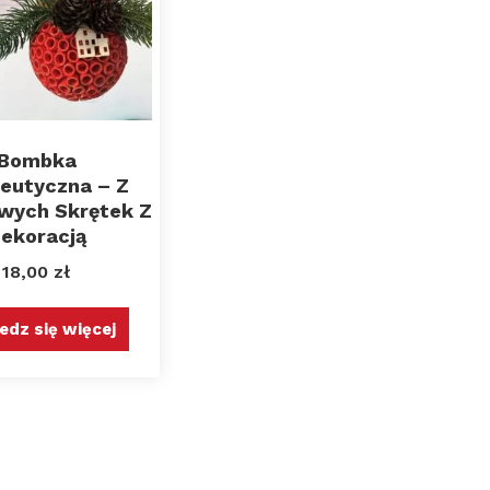
Bombka
eutyczna – Z
wych Skrętek Z
ekoracją
18,00
zł
edz się więcej