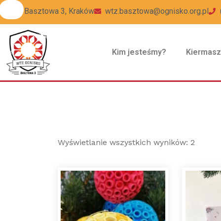
ul Basztowa 3, Kraków
wtz.basztowa@ognisko.org.pl
Kim jesteśmy?
Kiermas
Wyświetlanie wszystkich wyników: 2