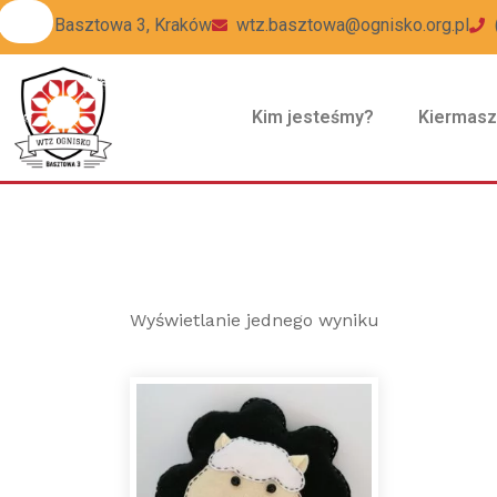
ul Basztowa 3, Kraków
wtz.basztowa@ognisko.org.pl
Kim jesteśmy?
Kiermas
Wyświetlanie jednego wyniku