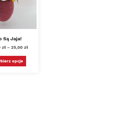
o Są Jaja!
0
zł
–
25,00
zł
bierz opcje