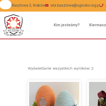
ul Basztowa 3, Kraków
wtz.basztowa@ognisko.org.pl
Kim jesteśmy?
Kiermas
Wyświetlanie wszystkich wyników: 2