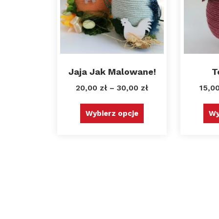
Jaja Jak Malowane!
T
20,00
zł
–
30,00
zł
15,0
Wybierz opcje
Wy