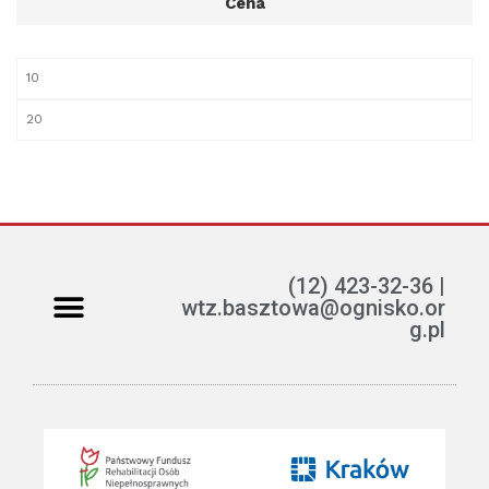
Cena
(12) 423-32-36 |
wtz.basztowa@ognisko.or
g.pl
Jak można pomóc?
ETR – teksty łatwe do czytania i rozumienia