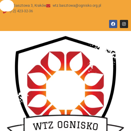
ul Basztowa 3, Kraków
wtz.basztowa@ognisko.org.pl
(12) 423-32-36