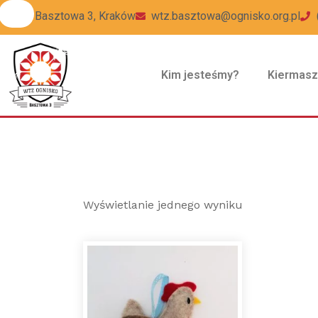
ul Basztowa 3, Kraków
wtz.basztowa@ognisko.org.pl
Kim jesteśmy?
Kiermas
Wyświetlanie jednego wyniku