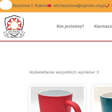
ul Basztowa 3, Kraków
wtz.basztowa@ognisko.org.pl
Kim jesteśmy?
Kiermas
Wyświetlanie wszystkich wyników: 2