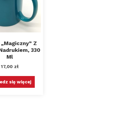
 „magiczny” Z
Nadrukiem, 330
Ml
17,00
zł
edz się więcej