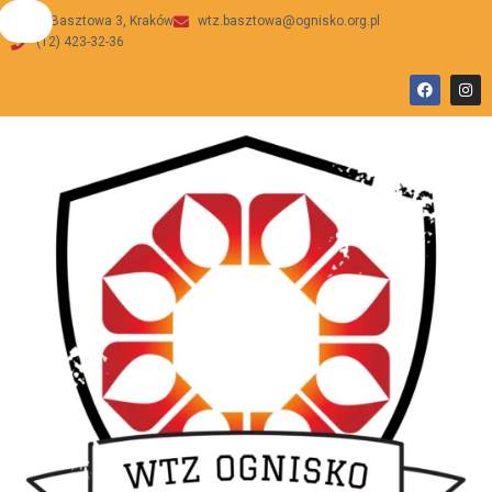
ul Basztowa 3, Kraków
wtz.basztowa@ognisko.org.pl
(12) 423-32-36