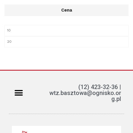
Cena
(12) 423-32-36 |
wtz.basztowa@ognisko.or
g.pl
Jak można pomóc?
ETR – teksty łatwe do czytania i rozumienia