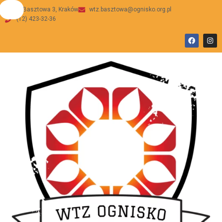
ul Basztowa 3, Kraków
wtz.basztowa@ognisko.org.pl
(12) 423-32-36