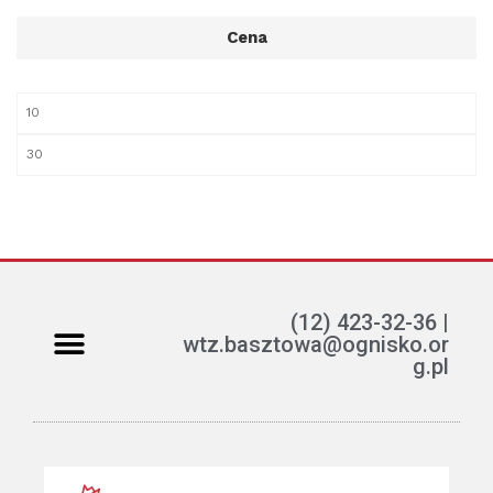
Cena
(12) 423-32-36 |
wtz.basztowa@ognisko.or
g.pl
Jak można pomóc?
ETR – teksty łatwe do czytania i rozumienia