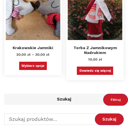
Krakowskie Jamniki
Torba Z Jamnikowym
Nadrukiem
20,00
zł
–
30,00
zł
10,00
zł
Wybierz opcje
Dowiedz się więcej
Szukaj
Filtruj
Szukaj