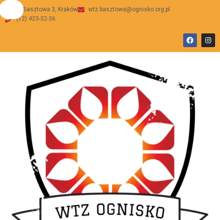
ul Basztowa 3, Kraków
wtz.basztowa@ognisko.org.pl
(12) 423-32-36