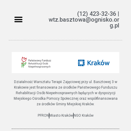
(12) 423-32-36 |
wtz.basztowa@ognisko.or
g.pl
Jak można pomóc?
ETR – teksty łatwe do czytania i rozumienia
Działalność Warsztatu Terapii Zajęciowej przy ul. Basztowej 3 w
Krakowie jest finansowana ze środków Państwowego Funduszu
Rehabilitacji Osób Niepełnosprawnych będących w dyspozycji
Miejskiego Ośrodka Pomocy Społecznej oraz współfinansowana
ze środków Gminy Miejskiej Kraków.
PFRON
Miasto Kraków
NGO Kraków