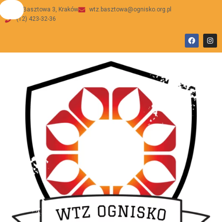
ul Basztowa 3, Kraków
wtz.basztowa@ognisko.org.pl
(12) 423-32-36