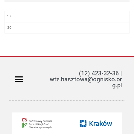
(12) 423-32-36 |
wtz.basztowa@ognisko.or
g.pl
Jak można pomóc?
ETR – teksty łatwe do czytania i rozumienia