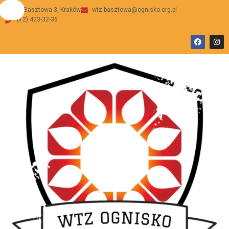
ul Basztowa 3, Kraków
wtz.basztowa@ognisko.org.pl
(12) 423-32-36