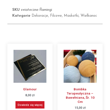
SKU
swiateczne-flamingi
Kategorie
Dekoracje
,
Filcowe
,
Maskotki
,
Wielkanoc
Glamour
Bombka
Terapeutyczna –
8,00
zł
Bawełniana, Śr. 10
Cm
Dowiedz się więcej
15,00
zł