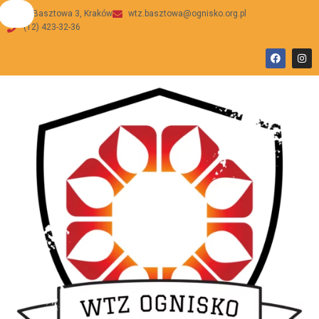
ul Basztowa 3, Kraków
wtz.basztowa@ognisko.org.pl
(12) 423-32-36