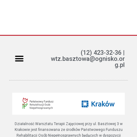
(12) 423-32-36 |
wtz.basztowa@ognisko.or
g.pl
Jak można pomóc?
ETR – teksty łatwe do czytania i rozumienia
Działalność Warsztatu Terapii Zajęciowej przy ul. Basztowej 3 w
Krakowie jest finansowana ze środków Państwowego Funduszu
Rehabilitacji Osób Niepełnosprawnych będących w dyspozycji