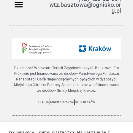
wtz.basztowa@ognisko.or
g.pl
Jak można pomóc?
ETR – teksty łatwe do czytania i rozumienia
Działalność Warsztatu Terapii Zajęciowej przy ul. Basztowej 3 w
Krakowie jest finansowana ze środków Państwowego Funduszu
Rehabilitacji Osób Niepełnosprawnych będących w dyspozycji
Miejskiego Ośrodka Pomocy Społecznej oraz współfinansowana
ze środków Gminy Miejskiej Kraków.
PFRON
Miasto Kraków
NGO Kraków
© 2021 Wszystkie prawa zastrzeżone | Warsztat terapii
Jak wszyscy, lubimy ciasteczka. Najbardziej te z