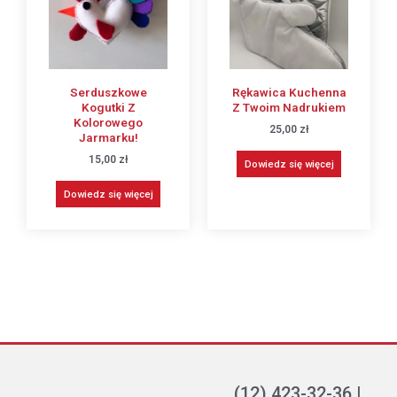
Serduszkowe
Rękawica Kuchenna
Kogutki Z
Z Twoim Nadrukiem
Kolorowego
25,00
zł
Jarmarku!
15,00
zł
Dowiedz się więcej
Dowiedz się więcej
(12) 423-32-36 |