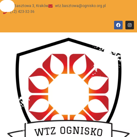
ul Basztowa 3, Kraków
wtz.basztowa@ognisko.org.pl
(12) 423-32-36