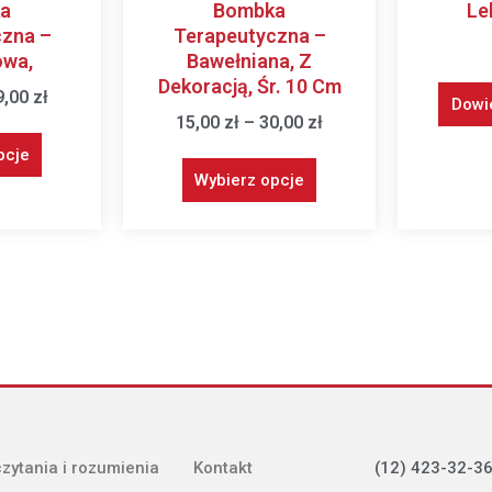
a
Bombka
Le
czna –
Terapeutyczna –
wa,
Bawełniana, Z
Dekoracją, Śr. 10 Cm
9,00
zł
Dowie
15,00
zł
–
30,00
zł
pcje
Wybierz opcje
(12) 423-32-36
czytania i rozumienia
Kontakt