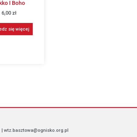
kko I Boho
6,00
zł
dz się więcej
 | wtz.basztowa@ognisko.org.pl