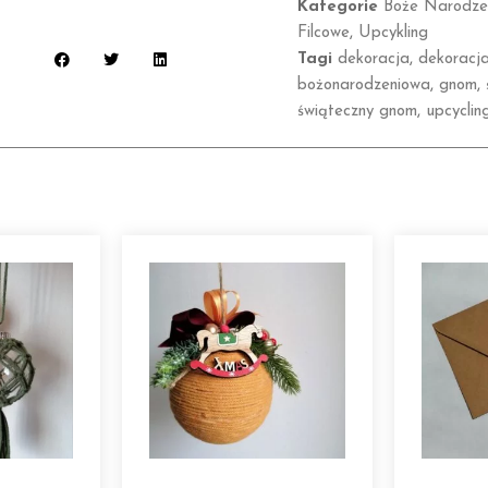
Kategorie
Boże Narodze
Filcowe
,
Upcykling
Tagi
dekoracja
,
dekoracj
bożonarodzeniowa
,
gnom
,
świąteczny gnom
,
upcyclin