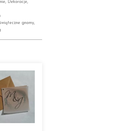
nie
,
Dekoracje
,
a
świąteczne gnomy
,
g