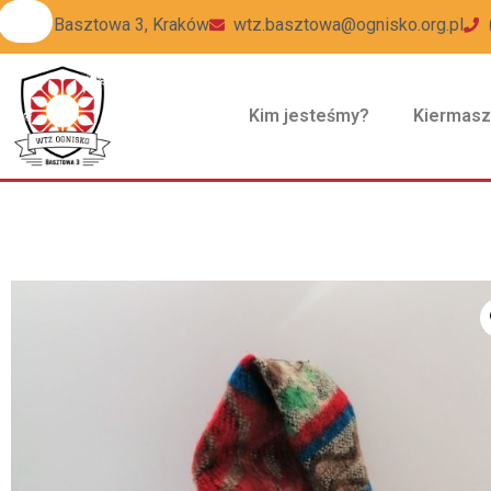
ul Basztowa 3, Kraków
wtz.basztowa@ognisko.org.pl
Kim jesteśmy?
Kiermas