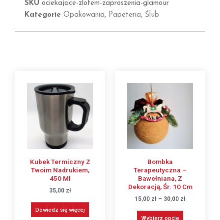
SKU
ociekajace-zlotem-zaproszenia-glamour
Kategorie
Opakowania
,
Papeteria
,
Ślub
Kubek Termiczny Z
Bombka
Twoim Nadrukiem,
Terapeutyczna –
450 Ml
Bawełniana, Z
Dekoracją, Śr. 10 Cm
35,00
zł
15,00
zł
–
30,00
zł
Dowiedz się więcej
Wybierz opcje