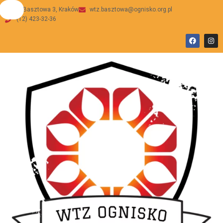
ul Basztowa 3, Kraków
wtz.basztowa@ognisko.org.pl
(12) 423-32-36