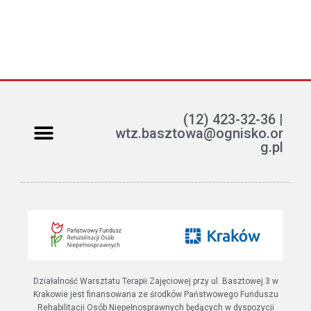
(12) 423-32-36 |
wtz.basztowa@ognisko.or
g.pl
Jak można pomóc?
ETR – teksty łatwe do czytania i rozumienia
Działalność Warsztatu Terapii Zajęciowej przy ul. Basztowej 3 w
Krakowie jest finansowana ze środków Państwowego Funduszu
Rehabilitacji Osób Niepełnosprawnych będących w dyspozycji