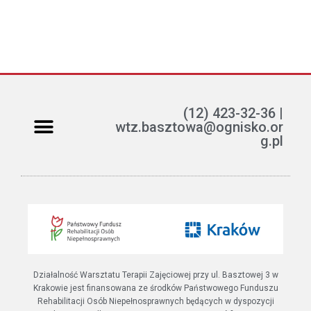
(12) 423-32-36 |
wtz.basztowa@ognisko.or
g.pl
Jak można pomóc?
ETR – teksty łatwe do czytania i rozumienia
Działalność Warsztatu Terapii Zajęciowej przy ul. Basztowej 3 w
Krakowie jest finansowana ze środków Państwowego Funduszu
Rehabilitacji Osób Niepełnosprawnych będących w dyspozycji