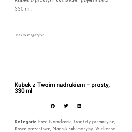
Kubek o prostym kształcie i pojemności
330 ml.
Brak w magazynie
Kubek z Twoim nadrukiem – prosty,
330 ml
Kategorie
Boże Narodzenie
,
Gadżety promocyjne
,
Kosze prezentowe
,
Nadruk sublimacyjny
,
Wielkanoc