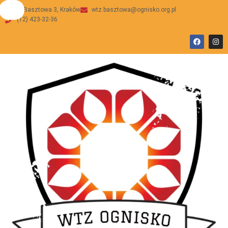
ul Basztowa 3, Kraków
wtz.basztowa@ognisko.org.pl
(12) 423-32-36