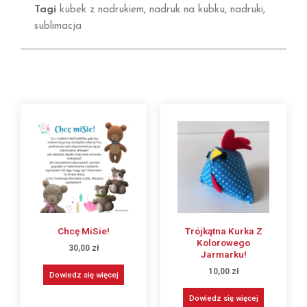
Tagi
kubek z nadrukiem
,
nadruk na kubku
,
nadruki
,
sublimacja
Chcę MiSie!
Trójkątna Kurka Z
Kolorowego
30,00
zł
Jarmarku!
10,00
zł
Dowiedz się więcej
Dowiedz się więcej