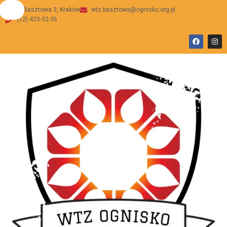
ul Basztowa 3, Kraków
wtz.basztowa@ognisko.org.pl
(12) 423-32-36