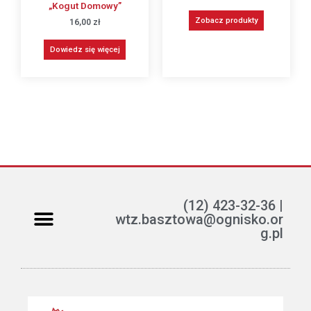
„kogut Domowy”
Zobacz produkty
16,00
zł
Dowiedz się więcej
(12) 423-32-36 |
wtz.basztowa@ognisko.or
g.pl
Jak można pomóc?
ETR – teksty łatwe do czytania i rozumienia