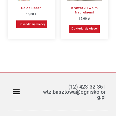
Co Za Baran!
Krawat Z Twoim
Nadrukiem!
15,00
zł
17,00
zł
Dowiedz się więcej
Dowiedz się więcej
(12) 423-32-36 |
wtz.basztowa@ognisko.or
g.pl
Jak można pomóc?
ETR – teksty łatwe do czytania i rozumienia