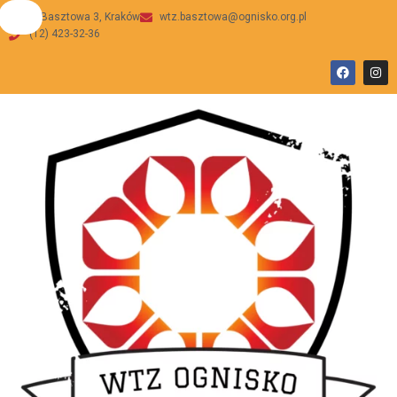
ul Basztowa 3, Kraków
wtz.basztowa@ognisko.org.pl
(12) 423-32-36