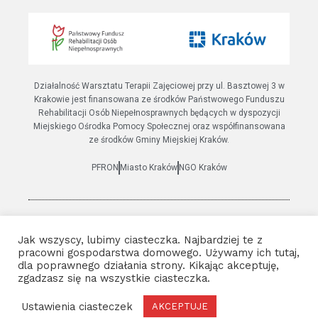
Działalność Warsztatu Terapii Zajęciowej przy ul. Basztowej 3 w
Krakowie jest finansowana ze środków Państwowego Funduszu
Rehabilitacji Osób Niepełnosprawnych będących w dyspozycji
Miejskiego Ośrodka Pomocy Społecznej oraz współfinansowana
ze środków Gminy Miejskiej Kraków.
PFRON
Miasto Kraków
NGO Kraków
© 2021 Wszystkie prawa zastrzeżone | Warsztat terapii
Jak wszyscy, lubimy ciasteczka. Najbardziej te z
zajęciowej Basztowa 3
pracowni gospodarstwa domowego. Używamy ich tutaj,
Polityka prywatności
|
Deklaracja dostępności
dla poprawnego działania strony. Kikając akceptuję,
zgadzasz się na wszystkie ciasteczka.
Ustawienia ciasteczek
AKCEPTUJE